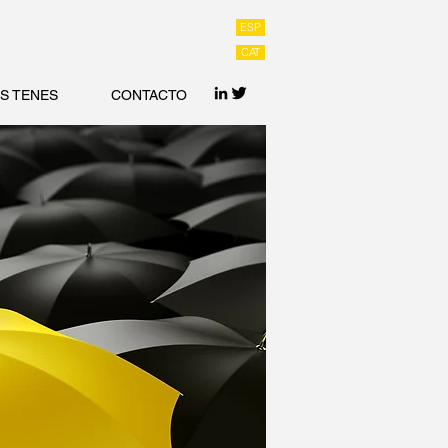
ENCIAS 932 783 894
ESP
CAT
S TENES
CONTACTO